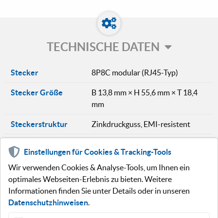
TECHNISCHE DATEN
Stecker
8P8C modular (RJ45-Typ)
Stecker Größe
B 13,8 mm × H 55,6 mm × T 18,4
mm
Steckerstruktur
Zinkdruckguss, EMI-resistent
Standard
ANSI/TIA/EIA-568-B, IEC 60603-
Einstellungen für Cookies & Tracking-Tools
7-5
Wir verwenden Cookies & Analyse-Tools, um Ihnen ein
Außendurchmesser
7,1 mm
optimales Webseiten-Erlebnis zu bieten. Weitere
Informationen finden Sie unter Details oder in unseren
Kabelfarbe
Grün
Datenschutzhinweisen
.
Leiter
Einzeldraht AWG24