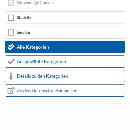
Notwendige Cookies
Anzahl der Leiter
4 × Twisted Pair (8 Adern)
Statistik
Leitermaterial
Hochreines sauerstofffreies
Kupfer (OFC)
Service
Beilauf-Litze
Konventioneller symmetrischer
Alle Kategorien
Aufbau
Ausgewählte Kategorien
Details zu den Kategorien
Zu den Datenschutzhinweisen